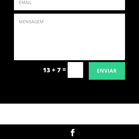
=
13 + 7
ENVIAR