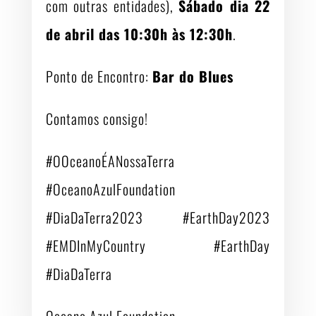
com outras entidades),
Sábado dia 22
de abril das 10:30h às 12:30h
.
Ponto de Encontro:
Bar do Blues
Contamos consigo!
#OOceanoÉANossaTerra
#OceanoAzulFoundation
#DiaDaTerra2023 #EarthDay2023
#EMDInMyCountry #EarthDay
#DiaDaTerra