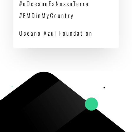
#oOceanoEaNossaTerra
#EMDinMyCountry
Oceano Azul Foundation