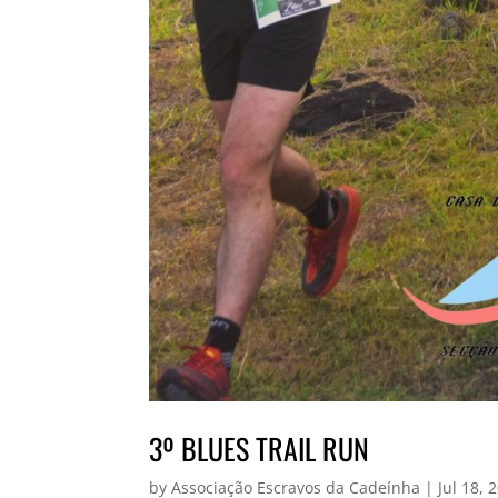
3º BLUES TRAIL RUN
by
Associação Escravos da Cadeínha
|
Jul 18, 