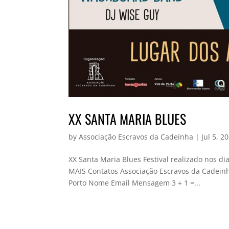
XX SANTA MARIA BLUES
by
Associação Escravos da Cadeínha
|
Jul 5, 2
XX Santa Maria Blues Festival realizado nos di
MAIS Contatos Associação Escravos da Cadeinh
Porto Nome Email Mensagem 3 + 1 =...