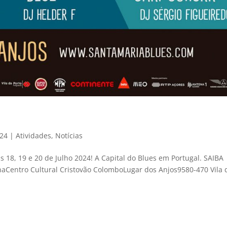
024
|
Atividades
,
Notícias
as 18, 19 e 20 de Julho 2024! A Capital do Blues em Portugal. SAIBA
aCentro Cultural Cristovão ColomboLugar dos Anjos9580-470 Vila 